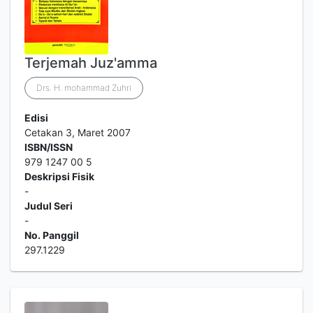
Terjemah Juz'amma
Drs. H. mohammad Zuhri
Edisi
Cetakan 3, Maret 2007
ISBN/ISSN
979 1247 00 5
Deskripsi Fisik
-
Judul Seri
-
No. Panggil
297.1229