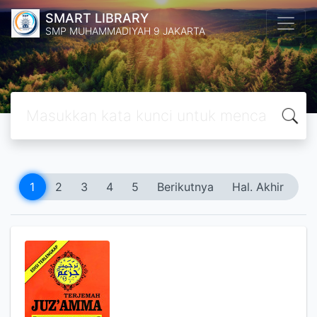
SMART LIBRARY
SMP MUHAMMADIYAH 9 JAKARTA
1
2
3
4
5
Berikutnya
Hal. Akhir