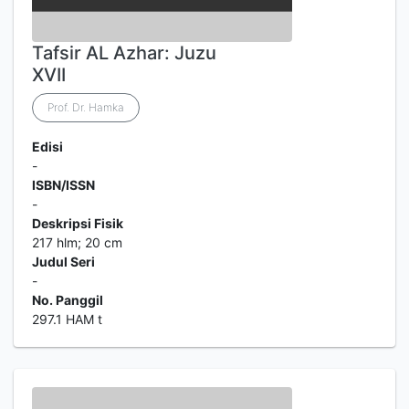
Tafsir AL Azhar: Juzu
XVII
Prof. Dr. Hamka
Edisi
-
ISBN/ISSN
-
Deskripsi Fisik
217 hlm; 20 cm
Judul Seri
-
No. Panggil
297.1 HAM t