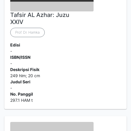
Tafsir AL Azhar: Juzu
XXIV
Prof. Dr. Hamka
Edisi
-
ISBN/ISSN
-
Deskripsi Fisik
249 hlm; 20 cm
Judul Seri
-
No. Panggil
297.1 HAM t