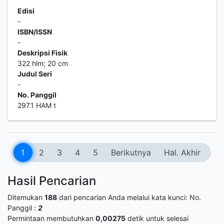
Edisi
-
ISBN/ISSN
-
Deskripsi Fisik
322 hlm; 20 cm
Judul Seri
-
No. Panggil
297.1 HAM t
1
2
3
4
5
Berikutnya
Hal. Akhir
Hasil Pencarian
Ditemukan
188
dari pencarian Anda melalui kata kunci:
No.
Panggil :
2
Permintaan membutuhkan
0,00275
detik untuk selesai