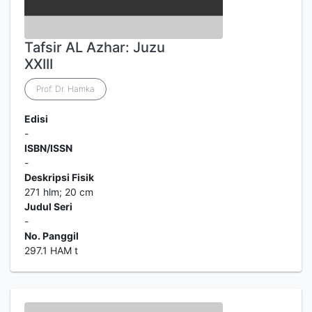
Tafsir AL Azhar: Juzu
XXIII
Prof. Dr. Hamka
Edisi
-
ISBN/ISSN
-
Deskripsi Fisik
271 hlm; 20 cm
Judul Seri
-
No. Panggil
297.1 HAM t