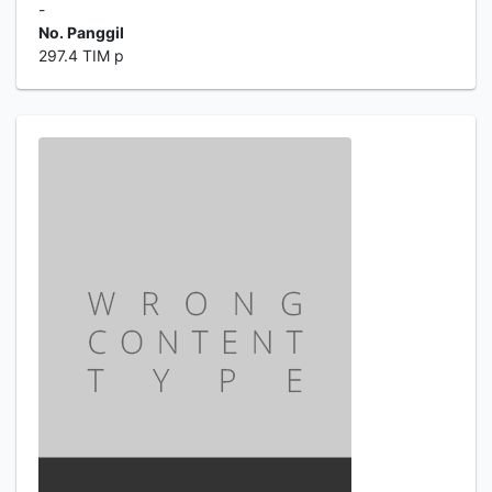
-
No. Panggil
297.4 TIM p