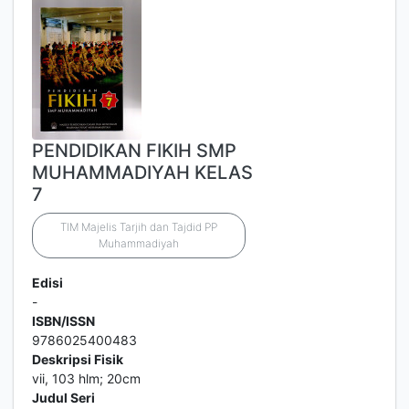
PENDIDIKAN FIKIH SMP
MUHAMMADIYAH KELAS
7
TIM Majelis Tarjih dan Tajdid PP
Muhammadiyah
Edisi
-
ISBN/ISSN
9786025400483
Deskripsi Fisik
vii, 103 hlm; 20cm
Judul Seri